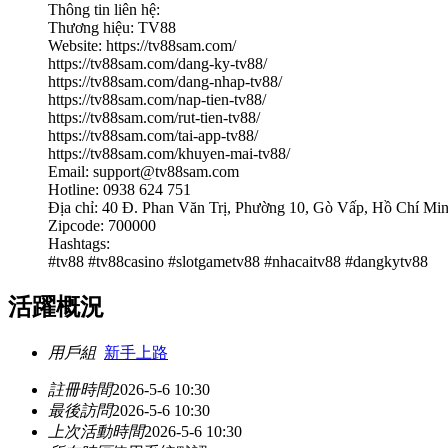
Thông tin liên hệ:
Thương hiệu: TV88
Website: https://tv88sam.com/
https://tv88sam.com/dang-ky-tv88/
https://tv88sam.com/dang-nhap-tv88/
https://tv88sam.com/nap-tien-tv88/
https://tv88sam.com/rut-tien-tv88/
https://tv88sam.com/tai-app-tv88/
https://tv88sam.com/khuyen-mai-tv88/
Email:
support@tv88sam.com
Hotline: 0938 624 751
Địa chỉ: 40 Đ. Phan Văn Trị, Phường 10, Gò Vấp, Hồ Chí Mi
Zipcode: 700000
Hashtags:
#tv88 #tv88casino #slotgametv88 #nhacaitv88 #dangkytv88
活躍概況
用戶組
新手上路
註冊時間
2026-5-6 10:30
最後訪問
2026-5-6 10:30
上次活動時間
2026-5-6 10:30