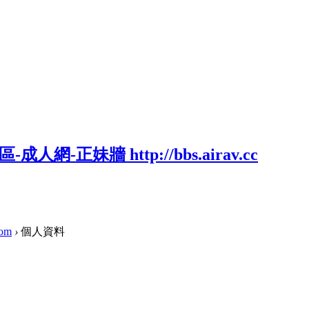
com
›
個人資料