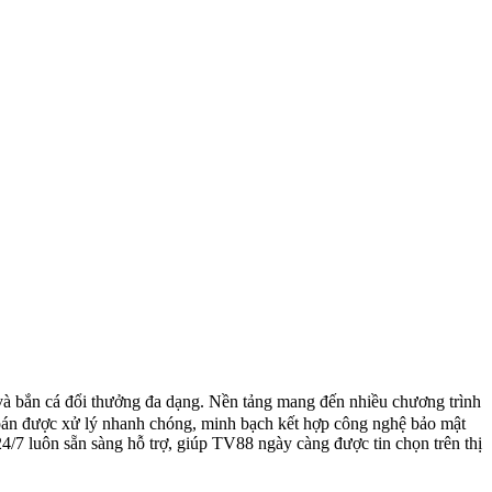
 và bắn cá đổi thưởng đa dạng. Nền tảng mang đến nhiều chương trình
toán được xử lý nhanh chóng, minh bạch kết hợp công nghệ bảo mật
24/7 luôn sẵn sàng hỗ trợ, giúp TV88 ngày càng được tin chọn trên thị