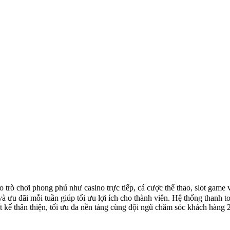
trò chơi phong phú như casino trực tiếp, cá cược thể thao, slot game
 ưu đãi mỗi tuần giúp tối ưu lợi ích cho thành viên. Hệ thống thanh 
iết kế thân thiện, tối ưu đa nền tảng cùng đội ngũ chăm sóc khách hàng 