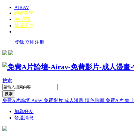
AIRAV
繩縛美學
AV評論
禁漫天堂
登錄
立即注册
搜索
搜索
免費A片論壇-Airav-免費影片-成人漫畫-情色貼圖-免費A片-線上A片-線
加為好友
發送消息