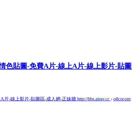
上影片-貼圖區-成人網-正妹牆 http://bbs.airav.cc
›
o8cocom