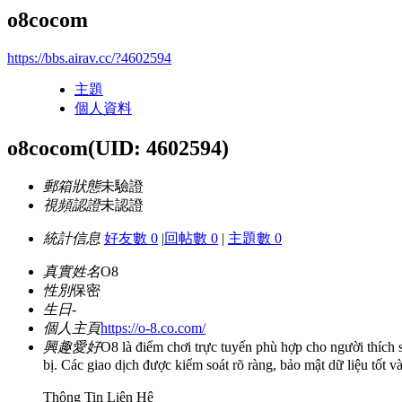
o8cocom
https://bbs.airav.cc/?4602594
主題
個人資料
o8cocom
(UID: 4602594)
郵箱狀態
未驗證
視頻認證
未認證
統計信息
好友數 0
|
回帖數 0
|
主題數 0
真實姓名
O8
性別
保密
生日
-
個人主頁
https://o-8.co.com/
興趣愛好
O8 là điểm chơi trực tuyến phù hợp cho người thích sl
bị. Các giao dịch được kiểm soát rõ ràng, bảo mật dữ liệu tốt v
Thông Tin Liên Hệ