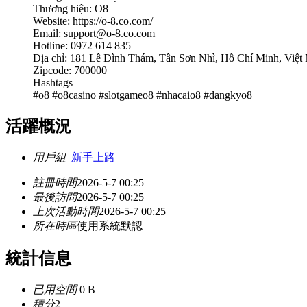
Thương hiệu: O8
Website: https://o-8.co.com/
Email:
support@o-8.co.com
Hotline: 0972 614 835
Địa chỉ: 181 Lê Đình Thám, Tân Sơn Nhì, Hồ Chí Minh, Việt
Zipcode: 700000
Hashtags
#o8 #o8casino #slotgameo8 #nhacaio8 #dangkyo8
活躍概況
用戶組
新手上路
註冊時間
2026-5-7 00:25
最後訪問
2026-5-7 00:25
上次活動時間
2026-5-7 00:25
所在時區
使用系統默認
統計信息
已用空間
0 B
積分
2