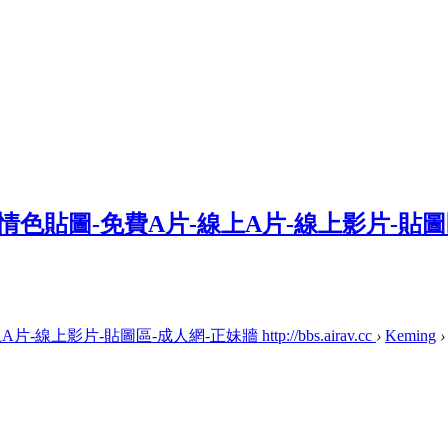
上影片-貼圖區-成人網-正妹牆 http://bbs.airav.cc
›
Keming
›