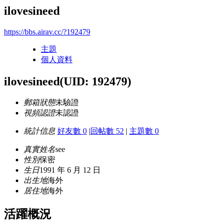
ilovesineed
https://bbs.airav.cc/?192479
主題
個人資料
ilovesineed
(UID: 192479)
郵箱狀態
未驗證
視頻認證
未認證
統計信息
好友數 0
|
回帖數 52
|
主題數 0
真實姓名
see
性別
保密
生日
1991 年 6 月 12 日
出生地
海外
居住地
海外
活躍概況