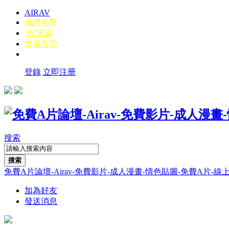
AIRAV
繩縛美學
AV評論
禁漫天堂
登錄
立即注册
搜索
搜索
免費A片論壇-Airav-免費影片-成人漫畫-情色貼圖-免費A片-線上A片-線
加為好友
發送消息